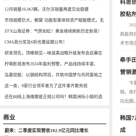
科思
12月销量16,063辆，沃尔沃销量再度交出稳健
胶粘
市场规模巨大，朝黛·功能型美体轻资产赋能模式，无
2
ZFX山海证券：气势如虹！黄金继续刷新历史新高！
高能效
CMA高分奖及6折优惠延期公布！
术市场
研发领先，顶峰相见—味滋美战略升级发布会启幕在
牵手
即
柠萌影视发布2024年盈利预警，产品线持续丰富、
营销
泓基控股：以钢结构项目，共筑中国梦与共同富裕之
今
路
这一夜，8家行业领军者为了这件事齐聚央视
销，依
还在纠结上海维娜是正规公司吗？韩国洲际小姐的选
功出圈，
择
商业
韩国7
成
蔚来：二季度实现营收102.9亿元同比增长