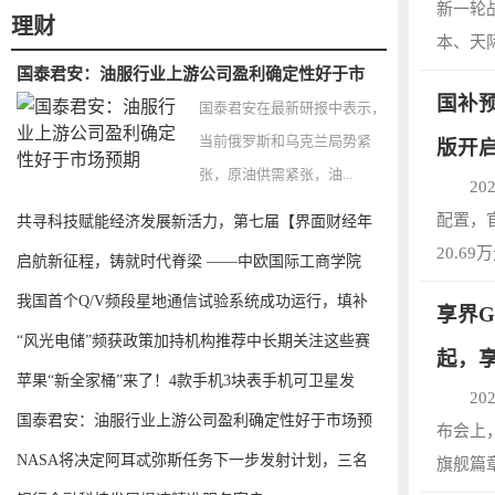
新一轮
理财
本、天
国泰君安：油服行业上游公司盈利确定性好于市
国补预
国泰君安在最新研报中表示，
当前俄罗斯和乌克兰局势紧
版开
张，原油供需紧张，油...
2
配置，官
共寻科技赋能经济发展新活力，第七届【界面财经年
20.6
会
启航新征程，铸就时代脊梁 ——中欧国际工商学院
我国首个Q/V频段星地通信试验系统成功运行，填补
享界G
“风光电储”频获政策加持机构推荐中长期关注这些赛
起，享
苹果“新全家桶”来了！4款手机3块表手机可卫星发
2
国泰君安：油服行业上游公司盈利确定性好于市场预
布会上
期
NASA将决定阿耳忒弥斯任务下一步发射计划，三名
旗舰篇