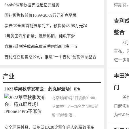
得期待。
Seeds?恺望数据完成超亿元融资
国补预售权益价16.99-20.69万元别克至境
吉利
享界G9全国首批展车到店，预售价43.98万元起
整合
7月美国汽车销量：混动热销，纯电下滑
8
方程S系列将成都车展首秀内饰9月将上市
宣布，
吉利成立销售总公司，推进“一个吉利”营销体系整合
进一步加
丰田
产业
门
2022苹果秋季发布会：药丸屏登场！iPh
盖
北京时间9月8日凌晨01:00，
日起实
苹果举行了一场名为“超级前
为“BR
瞻”的特别活...
安全环保兼具，沃尔沃EX30诠释年轻人的精致用车