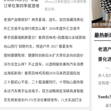
iPhone订单有望在22年第四季
度达到...
老酒产品哪家好？商务宴请、送礼、自饮收藏场景化
擦亮“金融为民
选
外汇交易平台排行榜怎么看？2026年度外汇交易平
最热新
牵手田嘉瑞刷屏夏日！紫燕百味鸡×田嘉瑞以全域营销
向山而行 轻野共生，悍途户外 2027 春夏发布
老酒
壹树健康陈旭：健康险创新应从扩大责任走向创造价
景化
值
沃尔沃怎么样？不止造车，以透明服务重构汽车消费
一
安
出海拓新局！紫燕百味鸡亮相2026马来西亚国际加
多人在
三十载初心不变，二十载温暖同行，十项贴心服务致
没有统
敬
永达汽车携手弘信电子，双方战略绑定深耕具身智能
See
商
京东商家成长PLUS方法论重磅发布，八大实战打法
盖