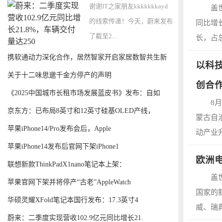
谢谢IT之家朋友kkkkkkkayd
盖
的线索传递！今天，蔚来发布
同比增
了截至2...
长，占总
携软通动力深化合作，居然智家开启家居数智共生新
以科
时
关于十二味思邈千金方停产的声明
创合
《2025中国城市长租市场发展蓝皮书》发布：自如
8
京东方：已布局8英寸和12英寸硅基OLED产线，
蒙古自
苹果iPhone14/Pro发布会后，Apple
动产业
苹果iPhone14发布后官网下架iPhone1
欧洲
联想新款ThinkPadX1nano笔记本上架：
盖
苹果官网下架并将停产“古老”AppleWatch
国家的
华硕灵耀XFold笔记本国行发布：17.3英寸4
威、瑞
蔚来：二季度实现营收102.9亿元同比增长21.