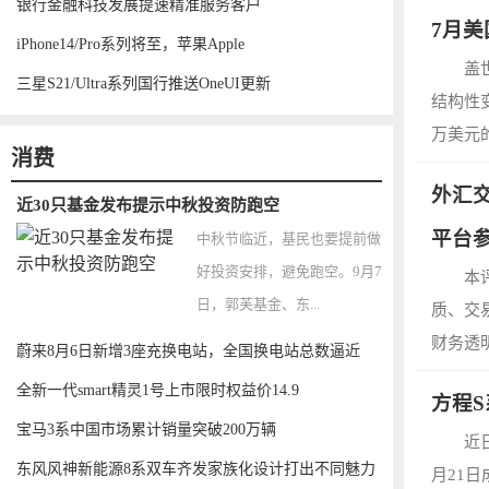
银行金融科技发展提速精准服务客户
7月
iPhone14/Pro系列将至，苹果Apple
盖
三星S21/Ultra系列国行推送OneUI更新
结构性
万美元
消费
外汇交
近30只基金发布提示中秋投资防跑空
平台
中秋节临近，基民也要提前做
好投资安排，避免跑空。9月7
本
日，郭芙基金、东...
质、交
财务透
蔚来8月6日新增3座充换电站，全国换电站总数逼近
全新一代smart精灵1号上市限时权益价14.9
方程
宝马3系中国市场累计销量突破200万辆
近
东风风神新能源8系双车齐发家族化设计打出不同魅力
月21